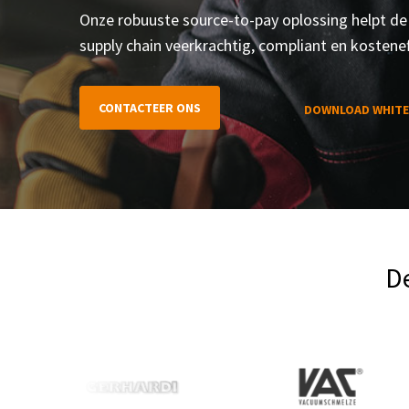
Onze robuuste source-to-pay oplossing helpt de 
supply chain veerkrachtig, compliant en kosteneff
CONTACTEER ONS
DOWNLOAD WHITE
D