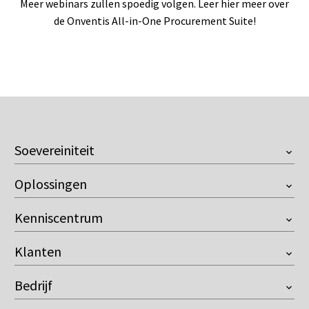
Meer webinars zullen spoedig volgen. Leer hier meer over
de Onventis All-in-One Procurement Suite!
Soevereiniteit
Overzicht
Oplossingen
European Company
Onventis Onix AI
Customer Managed Key
Kenniscentrum
Supplier Management
Resilience against the US Cloud Act
Videos
Sourcing
Control over AI
Klanten
Downloads
Contract Management
Compliant with the EU AI Act
Buyer
Blog
eProcurement
Bedrijf
Premium leverancier
Evenementen
AP Automation
Over ons