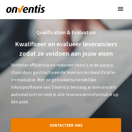
Qualification & Evaluation
Kwalificeer en evalueer leveranciers
zodat ze voldoen aan jouw eisen
Verbeter efficiëntie en reduceer risico’s in de supply
chain door gestructureerde leverancierskwalificatie-
en evaluatie. Met de gebruikersvriendelijke
inkoopsoftware van Onventis bevraag je leveranciers
automatisch en vind je alle leveranciersinformatie op
één plek.
CONTACTEER ONS