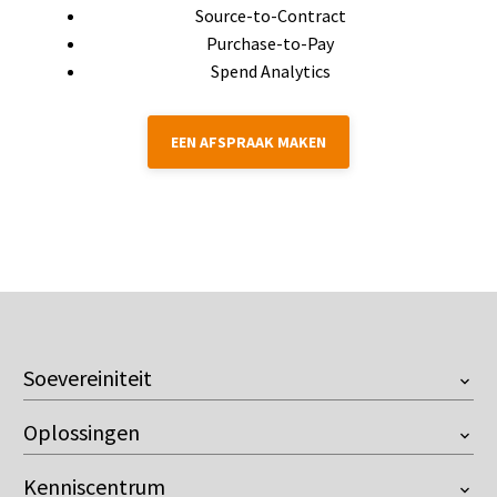
Source-to-Contract
Purchase-to-Pay
Spend Analytics
EEN AFSPRAAK MAKEN
Soevereiniteit
Overzicht
Oplossingen
European Company
Onventis Onix AI
Customer Managed Key
Kenniscentrum