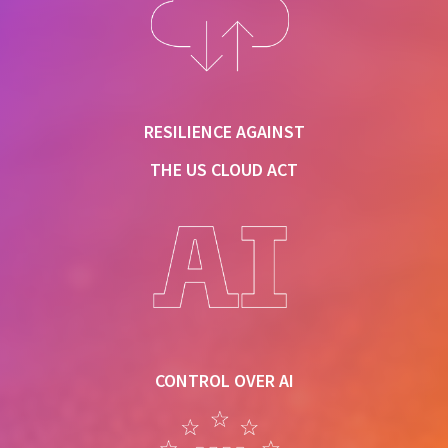
RESILIENCE AGAINST
CUSTOMER MANAGED KEY
THE US CLOUD ACT
RESILIENCE AGAINST THE US CLOUD ACT
CONTROL OVER AI