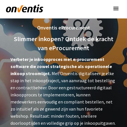
Onventis eProcurement
Slimmer inkopen? Ontdek de kracht
van eProcurement
Verbeter je inkoopproces met e-procurement
software die zowel strategische als operationele
inkoop stroomlijnt.
Met Onventis digitaliseer je elke
stap in het inkooptraject, van aanvraag tot bestelling
en contractbeheer. Door een gestructureerd digitaal
inkoopproces te implementeren, kunnen
medewerkers eenvoudig en compliant bestellen, net
zo intuïtief als ze gewend zijn van hun favoriete
webshop. Resultaat: minder fouten, snellere
doorlooptijden en volledige grip op je inkoopuitgaven.