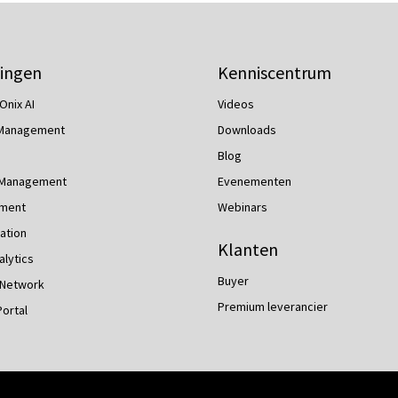
ingen
Kenniscentrum
Onix AI
Videos
 Management
Downloads
Blog
 Management
Evenementen
ment
Webinars
ation
Klanten
lytics
Buyer
 Network
Premium leverancier
Portal