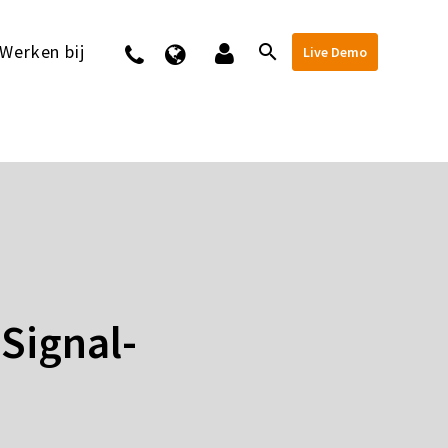
Werken bij
Contact
Live Demo
Signal-
H