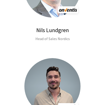
Telefoonnummer
Ik wil mij inschrijven voor de Onventis
Nils Lundgren
nieuwsbrief.
Head of Sales Nordics
Ik ga akkoord met het
privacy beleid
.
Verzenden