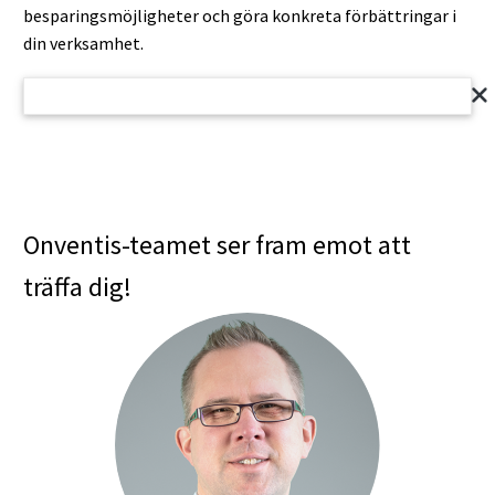
besparingsmöjligheter och göra konkreta förbättringar i
din verksamhet.
Aanhef
Mevrouw
Meneer
Voornaam
Onventis-teamet ser fram emot att
träffa dig!
Achternaam
Bedrijf
Functie
E-Mail