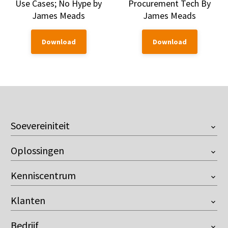
Use Cases; No Hype by
Procurement Tech By
James Meads
James Meads
Download
Download
Soevereiniteit
Overzicht
Oplossingen
European Company
Onventis Onix AI
Customer Managed Key
Kenniscentrum
Supplier Management
Resilience against the US Cloud Act
Videos
Sourcing
Control over AI
Klanten
Downloads
Contract Management
Compliant with the EU AI Act
Buyer
Blog
eProcurement
Bedrijf