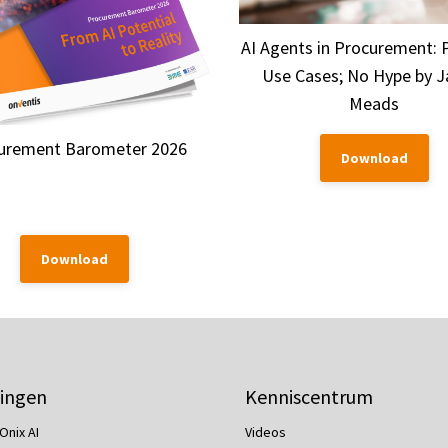
AI Agents in Procurement: P
Use Cases; No Hype by 
Meads
urement Barometer 2026
Download
Download
ingen
Kenniscentrum
Onix AI
Videos